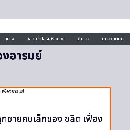
ดูดวง
วอลเปเปอร์เสริมดวง
วัดสวย
บทสวดมนต์
่องอารมย์
 ลูกชายคนเล็กของ ชลิต เฟื่อง