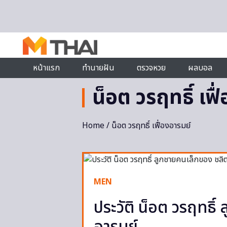
Skip to content
หน้าแรก
ทำนายฝัน
ตรวจหวย
ผลบอล
น็อต วรฤทธิ์ เฟื
Home
/ น็อต วรฤทธิ์ เฟื่องอารมย์
MEN
ประวัติ น็อต วรฤทธิ์