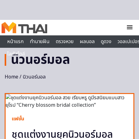
Skip to content
menu
หน้าแรก
ทำนายฝัน
ตรวจหวย
ผลบอล
ดูดวง
วอลเปเปอร
ไลฟ์สไตล์
นิวนอร์มอล
Home
/ นิวนอร์มอล
แฟชั่น
ชุดแต่งงานยุคนิวนอร์มอล