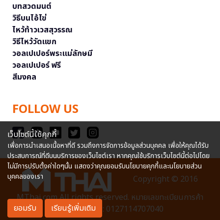
บทสวดมนต์
วิธีบนไอ้ไข่
ไหว้ท้าวเวสสุวรรณ
วิธีไหว้วัดแขก
วอลเปเปอร์พระแม่ลักษมี
วอลเปเปอร์ ฟรี
สีมงคล
FOLLOW US
เว็บไซต์นี้ใช้คุกกี้
เพื่อการนำเสนอเนื้อหาที่ดี รวมถึงการจัดการข้อมูลส่วนบุคคล เพื่อให้คุณได้รับ
ประสบการณ์ที่ดีบนบริการของเว็บไซต์เรา หากคุณใช้บริการเว็บไซต์นี้ต่อไปโดย
ไม่มีการปรับตั้งค่าใดๆนั้น แสดงว่าคุณยอมรับนโยบายคุกกี้และนโยบายส่วน
บุคคลของเรา
Copyright © 2016
MThai.com All rights reserved. หมายเลขทะเบียนการค้า
ยอมรับ
เรียนรู้เพิ่มเติม
อิเล็กทรอนิกส์ : 0127114707040