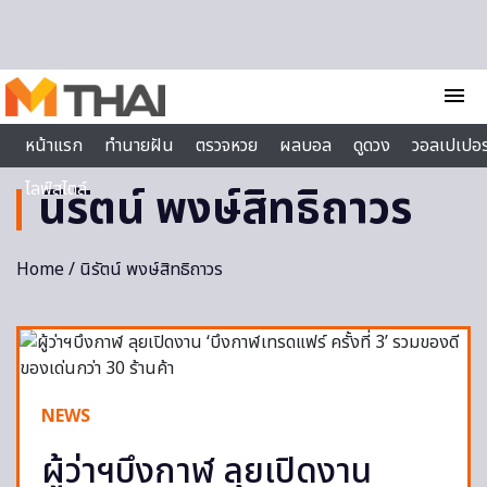
Skip to content
menu
หน้าแรก
ทำนายฝัน
ตรวจหวย
ผลบอล
ดูดวง
วอลเปเปอร
ไลฟ์สไตล์
นิรัตน์ พงษ์สิทธิถาวร
Home
/ นิรัตน์ พงษ์สิทธิถาวร
NEWS
ผู้ว่าฯบึงกาฬ ลุยเปิดงาน