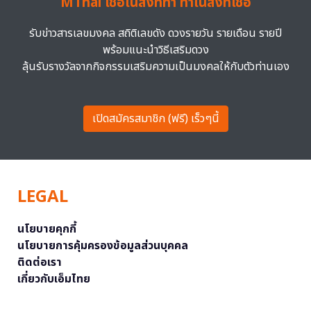
MThai เชื่อในสิ่งที่ทำ ทำในสิ่งที่เชื่อ
รับข่าวสารเลขมงคล สถิติเลขดัง ดวงรายวัน รายเดือน รายปี
พร้อมแนะนำวิธีเสริมดวง
ลุ้นรับรางวัลจากกิจกรรมเสริมความเป็นมงคลให้กับตัวท่านเอง
เปิดสมัครสมาชิก (ฟรี) เร็วๆนี้
LEGAL
นโยบายคุกกี้
นโยบายการคุ้มครองข้อมูลส่วนบุคคล
ติดต่อเรา
เกี่ยวกับเอ็มไทย