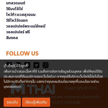
บทสวดมนต์
วิธีบนไอ้ไข่
ไหว้ท้าวเวสสุวรรณ
วิธีไหว้วัดแขก
วอลเปเปอร์พระแม่ลักษมี
วอลเปเปอร์ ฟรี
สีมงคล
FOLLOW US
เว็บไซต์นี้ใช้คุกกี้
เพื่อการนำเสนอเนื้อหาที่ดี รวมถึงการจัดการข้อมูลส่วนบุคคล เพื่อให้คุณได้รับ
ประสบการณ์ที่ดีบนบริการของเว็บไซต์เรา หากคุณใช้บริการเว็บไซต์นี้ต่อไปโดย
ไม่มีการปรับตั้งค่าใดๆนั้น แสดงว่าคุณยอมรับนโยบายคุกกี้และนโยบายส่วน
บุคคลของเรา
Copyright © 2016
MThai.com All rights reserved. หมายเลขทะเบียนการค้า
ยอมรับ
เรียนรู้เพิ่มเติม
อิเล็กทรอนิกส์ : 0127114707040