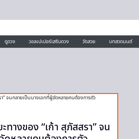
ดูดวง
วอลเปเปอร์เสริมดวง
วัดสวย
บทสวดมนต์
ะยะทางของ “เก้า สุภัสสรา” จน