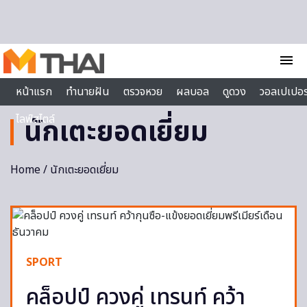
Skip to content
menu
หน้าแรก
ทำนายฝัน
ตรวจหวย
ผลบอล
ดูดวง
วอลเปเปอร
ไลฟ์สไตล์
นักเตะยอดเยี่ยม
Home
/ นักเตะยอดเยี่ยม
SPORT
คล็อปป์ ควงคู่ เทรนท์ คว้า