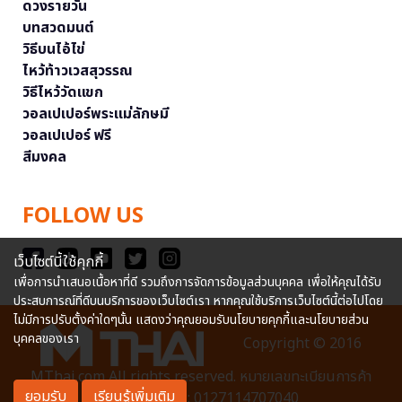
ดวงรายวัน
บทสวดมนต์
วิธีบนไอ้ไข่
ไหว้ท้าวเวสสุวรรณ
วิธีไหว้วัดแขก
วอลเปเปอร์พระแม่ลักษมี
วอลเปเปอร์ ฟรี
สีมงคล
FOLLOW US
เว็บไซต์นี้ใช้คุกกี้
เพื่อการนำเสนอเนื้อหาที่ดี รวมถึงการจัดการข้อมูลส่วนบุคคล เพื่อให้คุณได้รับ
ประสบการณ์ที่ดีบนบริการของเว็บไซต์เรา หากคุณใช้บริการเว็บไซต์นี้ต่อไปโดย
ไม่มีการปรับตั้งค่าใดๆนั้น แสดงว่าคุณยอมรับนโยบายคุกกี้และนโยบายส่วน
บุคคลของเรา
Copyright © 2016
MThai.com All rights reserved. หมายเลขทะเบียนการค้า
ยอมรับ
เรียนรู้เพิ่มเติม
อิเล็กทรอนิกส์ : 0127114707040