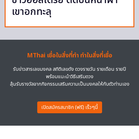
ชาวออสเตรีย ติดบนหน้าผา
เขาอกทะลุ
MThai เชื่อในสิ่งที่ทำ ทำในสิ่งที่เชื่อ
รับข่าวสารเลขมงคล สถิติเลขดัง ดวงรายวัน รายเดือน รายปี
พร้อมแนะนำวิธีเสริมดวง
ลุ้นรับรางวัลจากกิจกรรมเสริมความเป็นมงคลให้กับตัวท่านเอง
เปิดสมัครสมาชิก (ฟรี) เร็วๆนี้