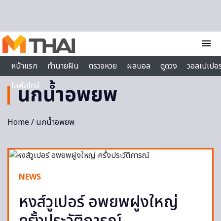
Skip to content
menu
หน้าแรก
ทำนายฝัน
ตรวจหวย
ผลบอล
ดูดวง
วอลเปเปอร
ไลฟ์สไตล์
นกน้ำอพยพ
Home
/ นกน้ำอพยพ
NEWS
หงส์วูเปอร์ อพยพฝูงใหญ่