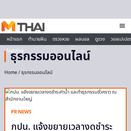
Skip to content
menu
หน้าแรก
ทำนายฝัน
ตรวจหวย
ผลบอล
ดูดวง
วอลเปเปอร
ไลฟ์สไตล์
ธุรกรรมออนไลน์
Home
/ ธุรกรรมออนไลน์
PR NEWS
กปน. แจ้งขยายเวลางดชำระ