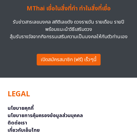
MThai เชื่อในสิ่งที่ทำ ทำในสิ่งที่เชื่อ
รับข่าวสารเลขมงคล สถิติเลขดัง ดวงรายวัน รายเดือน รายปี
พร้อมแนะนำวิธีเสริมดวง
ลุ้นรับรางวัลจากกิจกรรมเสริมความเป็นมงคลให้กับตัวท่านเอง
เปิดสมัครสมาชิก (ฟรี) เร็วๆนี้
LEGAL
นโยบายคุกกี้
นโยบายการคุ้มครองข้อมูลส่วนบุคคล
ติดต่อเรา
เกี่ยวกับเอ็มไทย