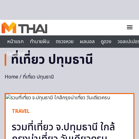
Skip to content
menu
หน้าแรก
ทำนายฝัน
ตรวจหวย
ผลบอล
ดูดวง
วอลเปเปอร
ไลฟ์สไตล์
ที่เที่ยว ปทุมธานี
Home
/ ที่เที่ยว ปทุมธานี
TRAVEL
รวมที่เที่ยว จ.ปทุมธานี ใกล้