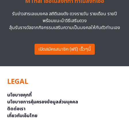
MThai เชื่อในสิ่งที่ทำ ทำในสิ่งที่เชื่อ
รับข่าวสารเลขมงคล สถิติเลขดัง ดวงรายวัน รายเดือน รายปี
พร้อมแนะนำวิธีเสริมดวง
ลุ้นรับรางวัลจากกิจกรรมเสริมความเป็นมงคลให้กับตัวท่านเอง
เปิดสมัครสมาชิก (ฟรี) เร็วๆนี้
LEGAL
นโยบายคุกกี้
นโยบายการคุ้มครองข้อมูลส่วนบุคคล
ติดต่อเรา
เกี่ยวกับเอ็มไทย