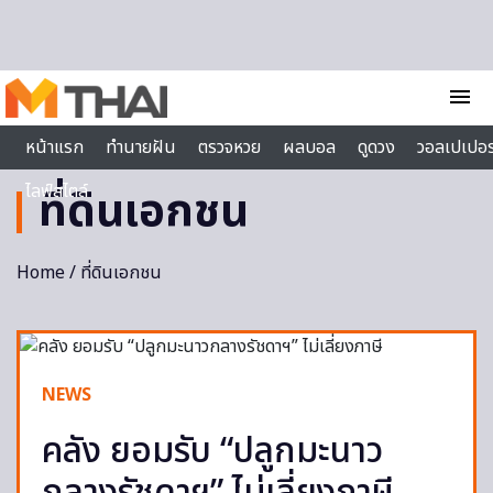
Skip to content
menu
หน้าแรก
ทำนายฝัน
ตรวจหวย
ผลบอล
ดูดวง
วอลเปเปอร
ไลฟ์สไตล์
ที่ดินเอกชน
Home
/ ที่ดินเอกชน
NEWS
คลัง ยอมรับ “ปลูกมะนาว