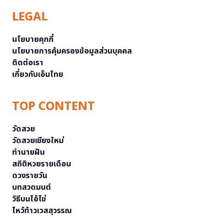
LEGAL
นโยบายคุกกี้
นโยบายการคุ้มครองข้อมูลส่วนบุคคล
ติดต่อเรา
เกี่ยวกับเอ็มไทย
TOP CONTENT
วัดสวย
วัดสวยเชียงใหม่
ทำนายฝัน
สถิติหวยรายเดือน
ดวงรายวัน
บทสวดมนต์
วิธีบนไอ้ไข่
ไหว้ท้าวเวสสุวรรณ