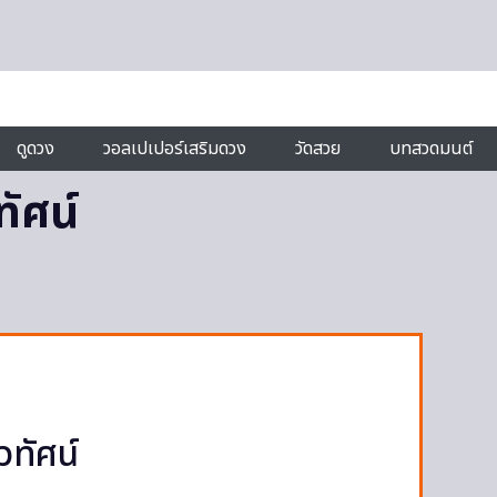
ดูดวง
วอลเปเปอร์เสริมดวง
วัดสวย
บทสวดมนต์
ทัศน์
วทัศน์