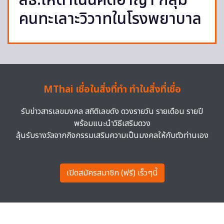
สธ.ให้ดำเนินคดีอาญา กลุ่ม
คนทะเลาะวิวาทในโรงพยาบาล
MThai เชื่อในสิ่งที่ทำ ทำในสิ่งที่เชื่อ
รับข่าวสารเลขมงคล สถิติเลขดัง ดวงรายวัน รายเดือน รายปี
พร้อมแนะนำวิธีเสริมดวง
ลุ้นรับรางวัลจากกิจกรรมเสริมความเป็นมงคลให้กับตัวท่านเอง
เปิดสมัครสมาชิก (ฟรี) เร็วๆนี้