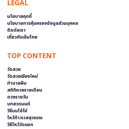
LEGAL
นโยบายคุกกี้
นโยบายการคุ้มครองข้อมูลส่วนบุคคล
ติดต่อเรา
เกี่ยวกับเอ็มไทย
TOP CONTENT
วัดสวย
วัดสวยเชียงใหม่
ทำนายฝัน
สถิติหวยรายเดือน
ดวงรายวัน
บทสวดมนต์
วิธีบนไอ้ไข่
ไหว้ท้าวเวสสุวรรณ
วิธีไหว้วัดแขก