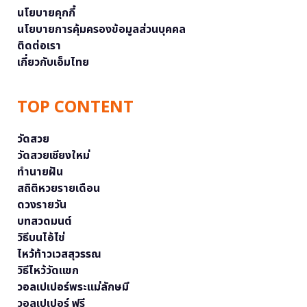
นโยบายคุกกี้
นโยบายการคุ้มครองข้อมูลส่วนบุคคล
ติดต่อเรา
เกี่ยวกับเอ็มไทย
TOP CONTENT
วัดสวย
วัดสวยเชียงใหม่
ทำนายฝัน
สถิติหวยรายเดือน
ดวงรายวัน
บทสวดมนต์
วิธีบนไอ้ไข่
ไหว้ท้าวเวสสุวรรณ
วิธีไหว้วัดแขก
วอลเปเปอร์พระแม่ลักษมี
วอลเปเปอร์ ฟรี