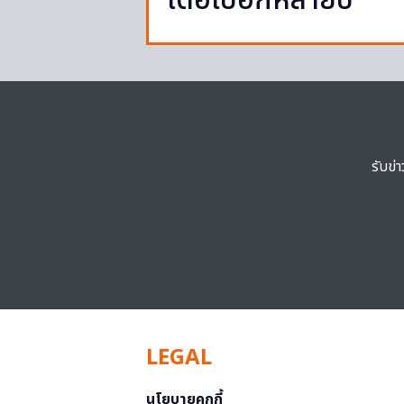
เด๋อไปอีกหลายปี
รับข่
LEGAL
นโยบายคุกกี้