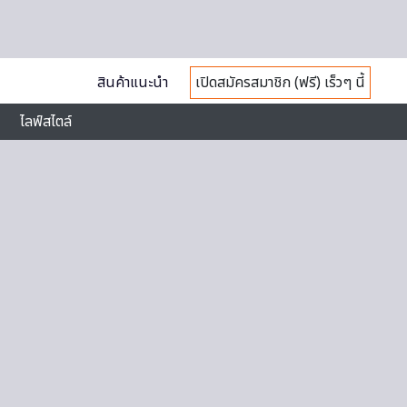
สินค้าแนะนำ
เปิดสมัครสมาชิก (ฟรี) เร็วๆ นี้
ไลฟ์สไตล์