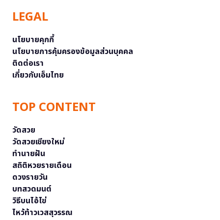
LEGAL
นโยบายคุกกี้
นโยบายการคุ้มครองข้อมูลส่วนบุคคล
ติดต่อเรา
เกี่ยวกับเอ็มไทย
TOP CONTENT
วัดสวย
วัดสวยเชียงใหม่
ทำนายฝัน
สถิติหวยรายเดือน
ดวงรายวัน
บทสวดมนต์
วิธีบนไอ้ไข่
ไหว้ท้าวเวสสุวรรณ