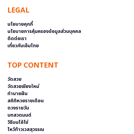
LEGAL
นโยบายคุกกี้
นโยบายการคุ้มครองข้อมูลส่วนบุคคล
ติดต่อเรา
เกี่ยวกับเอ็มไทย
TOP CONTENT
วัดสวย
วัดสวยเชียงใหม่
ทำนายฝัน
สถิติหวยรายเดือน
ดวงรายวัน
บทสวดมนต์
วิธีบนไอ้ไข่
ไหว้ท้าวเวสสุวรรณ