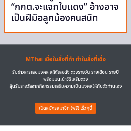
“กกต.จะแจกใบแดง” อ้างอาจ
เป็นฝีมือลูกน้องคนสนิท
MThai เชื่อในสิ่งที่ทำ ทำในสิ่งที่เชื่อ
รับข่าวสารเลขมงคล สถิติเลขดัง ดวงรายวัน รายเดือน รายปี
พร้อมแนะนำวิธีเสริมดวง
ลุ้นรับรางวัลจากกิจกรรมเสริมความเป็นมงคลให้กับตัวท่านเอง
เปิดสมัครสมาชิก (ฟรี) เร็วๆนี้