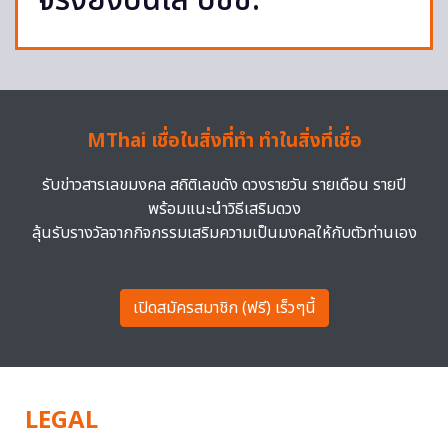
จริงยิงปืนใส่ ปชช.
MThai เชื่อในสิ่งที่ทำ ทำในสิ่งที่เชื่อ
รับข่าวสารเลขมงคล สถิติเลขดัง ดวงรายวัน รายเดือน รายปี
พร้อมแนะนำวิธีเสริมดวง
ลุ้นรับรางวัลจากกิจกรรมเสริมความเป็นมงคลให้กับตัวท่านเอง
เปิดสมัครสมาชิก (ฟรี) เร็วๆนี้
LEGAL