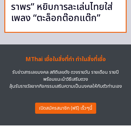
ราพร” หยิบการละเล่นไทยใส่
เพลง “ตะล็อกต๊อกแต๊ก”
MThai เชื่อในสิ่งที่ทำ ทำในสิ่งที่เชื่อ
รับข่าวสารเลขมงคล สถิติเลขดัง ดวงรายวัน รายเดือน รายปี
พร้อมแนะนำวิธีเสริมดวง
ลุ้นรับรางวัลจากกิจกรรมเสริมความเป็นมงคลให้กับตัวท่านเอง
เปิดสมัครสมาชิก (ฟรี) เร็วๆนี้