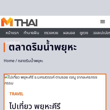
Skip to content
menu
หน้าแรก
ทำนายฝัน
ตรวจหวย
ผลบอล
ดูดวง
วอลเปเปอร
ไลฟ์สไตล์
ตลาดริมน้ำพยุหะ
Home
/ ตลาดริมน้ำพยุหะ
TRAVEL
ไปเที่ยว พยุหะคีรี