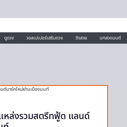
ดูดวง
วอลเปเปอร์เสริมดวง
วัดสวย
บทสวดมนต์
แหล่งรวมสตรีทฟู้ด แลนด์