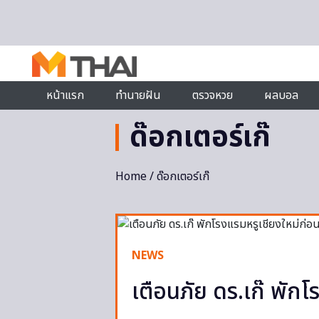
Skip to content
หน้าแรก
ทำนายฝัน
ตรวจหวย
ผลบอล
ด๊อกเตอร์เก๊
Home
/ ด๊อกเตอร์เก๊
NEWS
เตือนภัย ดร.เก๊ พักโ