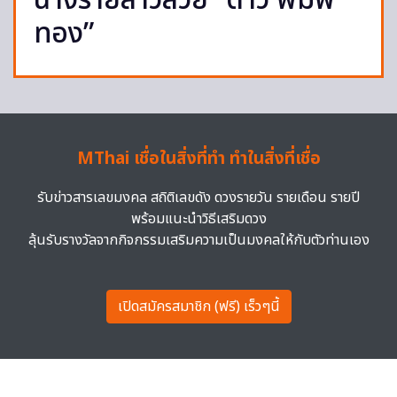
นางร้ายสาวสวย “ดาว พิมพ์
ทอง”
MThai เชื่อในสิ่งที่ทำ ทำในสิ่งที่เชื่อ
รับข่าวสารเลขมงคล สถิติเลขดัง ดวงรายวัน รายเดือน รายปี
พร้อมแนะนำวิธีเสริมดวง
ลุ้นรับรางวัลจากกิจกรรมเสริมความเป็นมงคลให้กับตัวท่านเอง
เปิดสมัครสมาชิก (ฟรี) เร็วๆนี้