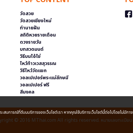
TOP CONTENT
F
วัดสวย
วัดสวยเชียงใหม่
ทำนายฝัน
สถิติหวยรายเดือน
ดวงรายวัน
บทสวดมนต์
วิธีบนไอ้ไข่
ไหว้ท้าวเวสสุวรรณ
วิธีไหว้วัดแขก
วอลเปเปอร์พระแม่ลักษมี
วอลเปเปอร์ ฟรี
สีมงคล
ประสบการณ์ที่ดีบนบริการของเว็บไซต์เรา หากคุณใช้บริการเว็บไซต์นี้ต่อไปโดยไม่มีการ
right © 2016 MThai.com All rights reserved. หมายเลขทะเบียนก