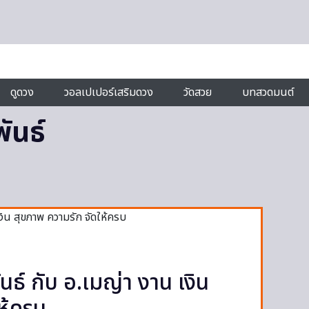
ดูดวง
วอลเปเปอร์เสริมดวง
วัดสวย
บทสวดมนต์
ันธ์
นธ์ กับ อ.เมญ่า งาน เงิน