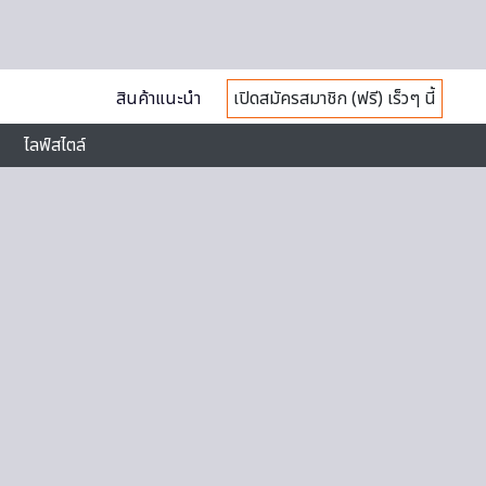
สินค้าแนะนำ
เปิดสมัครสมาชิก (ฟรี) เร็วๆ นี้
ไลฟ์สไตล์