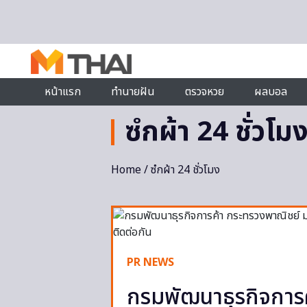
Skip to content
หน้าแรก
ทำนายฝัน
ตรวจหวย
ผลบอล
ซํกผ้า 24 ชั่วโม
Home
/ ซํกผ้า 24 ชั่วโมง
PR NEWS
กรมพัฒนาธุรกิจการ