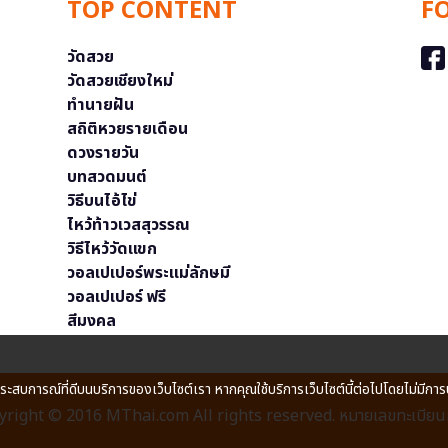
TOP CONTENT
F
วัดสวย
วัดสวยเชียงใหม่
ทำนายฝัน
สถิติหวยรายเดือน
ดวงรายวัน
บทสวดมนต์
วิธีบนไอ้ไข่
ไหว้ท้าวเวสสุวรรณ
วิธีไหว้วัดแขก
วอลเปเปอร์พระแม่ลักษมี
วอลเปเปอร์ ฟรี
สีมงคล
ประสบการณ์ที่ดีบนบริการของเว็บไซต์เรา หากคุณใช้บริการเว็บไซต์นี้ต่อไปโดยไม่มีการ
right © 2016 MThai.com All rights reserved. หมายเลขทะเบียนก