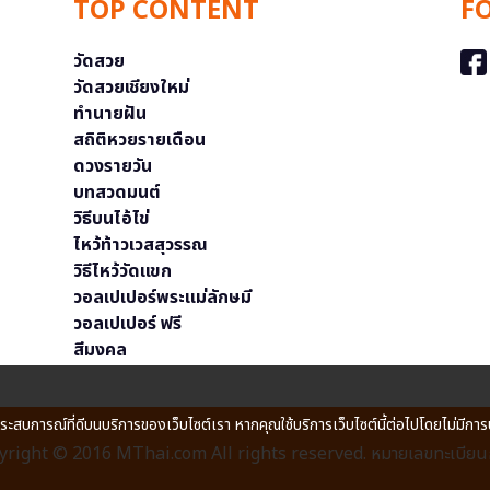
TOP CONTENT
F
วัดสวย
วัดสวยเชียงใหม่
ทำนายฝัน
สถิติหวยรายเดือน
ดวงรายวัน
บทสวดมนต์
วิธีบนไอ้ไข่
ไหว้ท้าวเวสสุวรรณ
วิธีไหว้วัดแขก
วอลเปเปอร์พระแม่ลักษมี
วอลเปเปอร์ ฟรี
สีมงคล
ประสบการณ์ที่ดีบนบริการของเว็บไซต์เรา หากคุณใช้บริการเว็บไซต์นี้ต่อไปโดยไม่มีการ
right © 2016 MThai.com All rights reserved. หมายเลขทะเบียนก