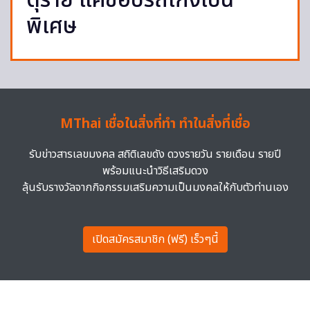
ดุร้าย แค่ชอบรถเก๋งเป็น
พิเศษ
MThai เชื่อในสิ่งที่ทำ ทำในสิ่งที่เชื่อ
รับข่าวสารเลขมงคล สถิติเลขดัง ดวงรายวัน รายเดือน รายปี
พร้อมแนะนำวิธีเสริมดวง
ลุ้นรับรางวัลจากกิจกรรมเสริมความเป็นมงคลให้กับตัวท่านเอง
เปิดสมัครสมาชิก (ฟรี) เร็วๆนี้