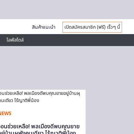
สินค้าแนะนำ
เปิดสมัครสมาชิก (ฟรี) เร็วๆ นี้
ไลฟ์สไตล์
NEWS
วอนช่วยเหลือ! พลเมืองดีพบคุณยาย
อยู่บ้านผุพังคนเดียว ไร้ญาติพี่น้อง