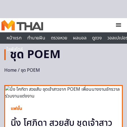
Skip to content
menu
หน้าแรก
ทำนายฝัน
ตรวจหวย
ผลบอล
ดูดวง
วอลเปเปอร
ไลฟ์สไตล์
ชุด POEM
Home
/ ชุด POEM
แฟชั่น
นิ้ง โศภิดา สวยสับ ชุดเจ้าสาว