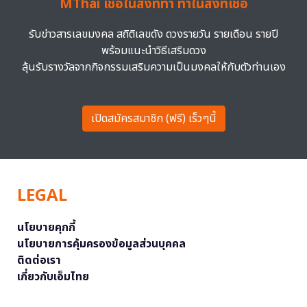
MThai เชื่อในสิ่งที่ทำ ทำในสิ่งที่เชื่อ
รับข่าวสารเลขมงคล สถิติเลขดัง ดวงรายวัน รายเดือน รายปี
พร้อมแนะนำวิธีเสริมดวง
ลุ้นรับรางวัลจากกิจกรรมเสริมความเป็นมงคลให้กับตัวท่านเอง
เปิดสมัครสมาชิก (ฟรี) เร็วๆนี้
LEGAL
นโยบายคุกกี้
นโยบายการคุ้มครองข้อมูลส่วนบุคคล
ติดต่อเรา
เกี่ยวกับเอ็มไทย