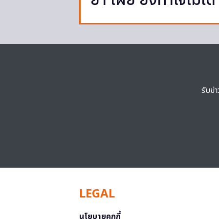
ยา เผย ยังทำใจไม่ได
รับข่
LEGAL
นโยบายคุกกี้