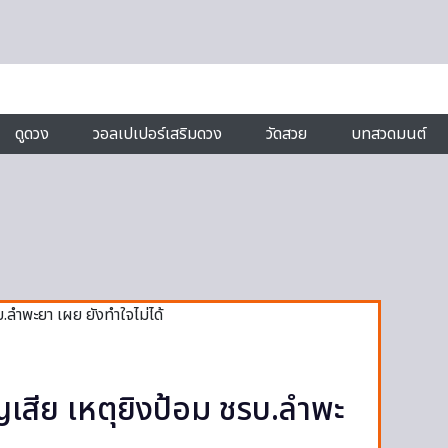
ดูดวง
วอลเปเปอร์เสริมดวง
วัดสวย
บทสวดมนต์
ูญเสีย เหตุยิงป้อม ชรบ.ลำพะ