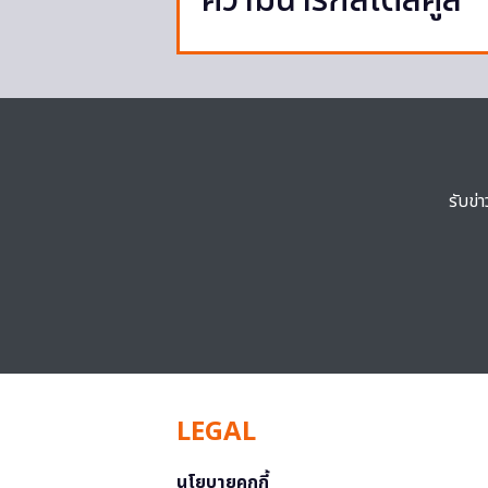
ความน่ารักสไตล์คูล
รับข่
LEGAL
นโยบายคุกกี้