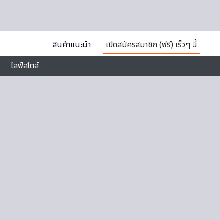
สินค้าแนะนำ
เปิดสมัครสมาชิก (ฟรี) เร็วๆ นี้
ไลฟ์สไตล์