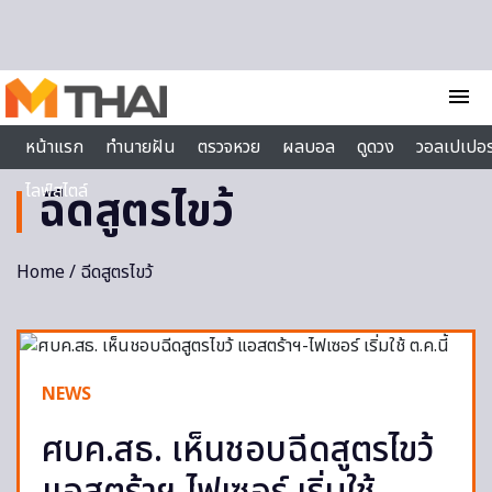
Skip to content
menu
หน้าแรก
ทำนายฝัน
ตรวจหวย
ผลบอล
ดูดวง
วอลเปเปอร
ไลฟ์สไตล์
ฉีดสูตรไขว้
Home
/ ฉีดสูตรไขว้
NEWS
ศบค.สธ. เห็นชอบฉีดสูตรไขว้