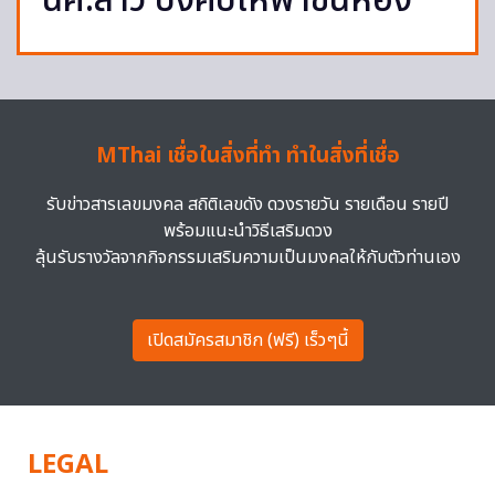
นศ.สาว บังคับให้พาขึ้นห้อง
MThai เชื่อในสิ่งที่ทำ ทำในสิ่งที่เชื่อ
รับข่าวสารเลขมงคล สถิติเลขดัง ดวงรายวัน รายเดือน รายปี
พร้อมแนะนำวิธีเสริมดวง
ลุ้นรับรางวัลจากกิจกรรมเสริมความเป็นมงคลให้กับตัวท่านเอง
เปิดสมัครสมาชิก (ฟรี) เร็วๆนี้
LEGAL