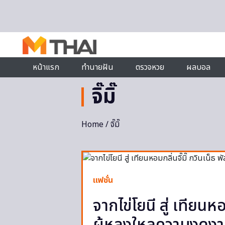
Skip to content
หน้าแรก
ทำนายฝัน
ตรวจหวย
ผลบอล
จิ๊มิ๊
Home
/ จิ๊มิ๊
แฟชั่น
จากไข่โยนี สู่ เทียนหอ