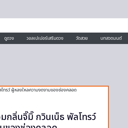
ดูดวง
วอลเปเปอร์เสริมดวง
วัดสวย
บทสวดมนต์
มกลิ่นจิ๊มิ๊ กวินเน็ธ พัลโทรว์