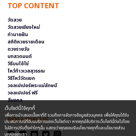
TOP CONTENT
วัดสวย
วัดสวยเชียงใหม่
ทำนายฝัน
สถิติหวยรายเดือน
ดวงรายวัน
บทสวดมนต์
วิธีบนไอ้ไข่
ไหว้ท้าวเวสสุวรรณ
วิธีไหว้วัดแขก
วอลเปเปอร์พระแม่ลักษมี
วอลเปเปอร์ ฟรี
สีมงคล
เว็บไซต์นี้ใช้คุกกี้
เพื่อการนำเสนอเนื้อหาที่ดี รวมถึงการจัดการข้อมูลส่วนบุคคล เพื่อให้คุณได้รับ
FOLLOW US
ประสบการณ์ที่ดีบนบริการของเว็บไซต์เรา หากคุณใช้บริการเว็บไซต์นี้ต่อไปโดย
ไม่มีการปรับตั้งค่าใดๆนั้น แสดงว่าคุณยอมรับนโยบายคุกกี้และนโยบายส่วน
บุคคลของเรา