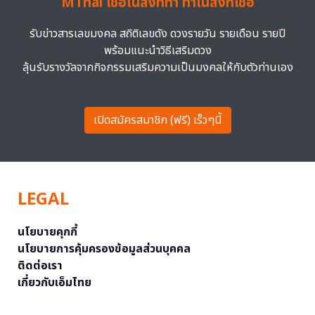
MThai เชื่อในสิ่งที่ทำ ทำในสิ่งที่เชื่อ
รับข่าวสารเลขมงคล สถิติเลขดัง ดวงรายวัน รายเดือน รายปี
พร้อมแนะนำวิธีเสริมดวง
ลุ้นรับรางวัลจากกิจกรรมเสริมความเป็นมงคลให้กับตัวท่านเอง
เปิดสมัครสมาชิก (ฟรี) เร็วๆนี้
LEGAL
นโยบายคุกกี้
นโยบายการคุ้มครองข้อมูลส่วนบุคคล
ติดต่อเรา
เกี่ยวกับเอ็มไทย