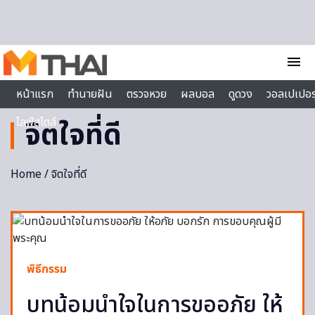
Skip to content
menu
หน้าแรก
ทำนายฝัน
ตรวจหวย
ผลบอล
ดูดวง
วอลเปเปอร
ไลฟ์สไตล์
จิตใจที่ดี
Home
/ จิตใจที่ดี
พิธีกรรม
บทน้อมนำใจในการขออภัย ให้