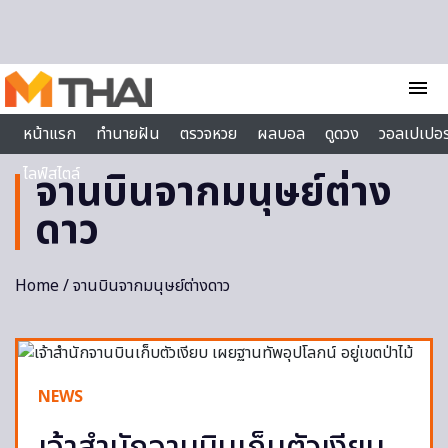
Skip to content
menu
หน้าแรก
ทำนายฝัน
ตรวจหวย
ผลบอล
ดูดวง
วอลเปเปอร
ไลฟ์สไตล์
จานบินจากมนุษย์ต่าง
ดาว
Home
/ จานบินจากมนุษย์ต่างดาว
NEWS