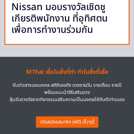
Nissan มอบรางวัลเชิดชู
เกียรติพนักงาน ที่อุทิศตน
เพื่อการทำงานร่วมกัน
MThai เชื่อในสิ่งที่ทำ ทำในสิ่งที่เชื่อ
รับข่าวสารเลขมงคล สถิติเลขดัง ดวงรายวัน รายเดือน รายปี
พร้อมแนะนำวิธีเสริมดวง
ลุ้นรับรางวัลจากกิจกรรมเสริมความเป็นมงคลให้กับตัวท่านเอง
เปิดสมัครสมาชิก (ฟรี) เร็วๆนี้