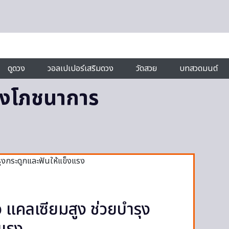
ดูดวง
วอลเปเปอร์เสริมดวง
วัดสวย
บทสวดมนต์
างโภชนาการ
 แคลเซียมสูง ช่วยบำรุง