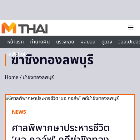
Skip to content
menu
หน้าแรก
ทำนายฝัน
ตรวจหวย
ผลบอล
ดูดวง
วอลเปเปอร
ไลฟ์สไตล์
ฆ่าชิงทองลพบุรี
Home
/ ฆ่าชิงทองลพบุรี
NEWS
ศาลพิพากษาประหารชีวิต