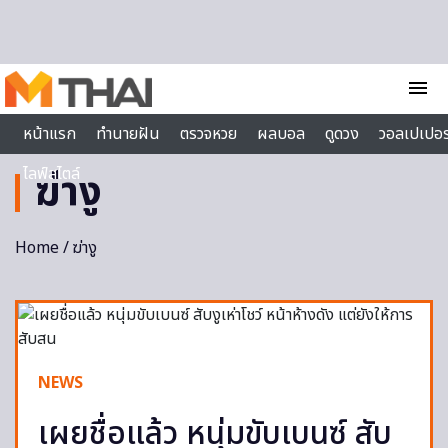
Skip to content
menu
หน้าแรก
ทำนายฝัน
ตรวจหวย
ผลบอล
ดูดวง
วอลเปเปอร
ไลฟ์สไตล์
ฆ่างู
Home
/ ฆ่างู
NEWS
เผยชื่อแล้ว หนุ่มขับเบนซ์ สับ