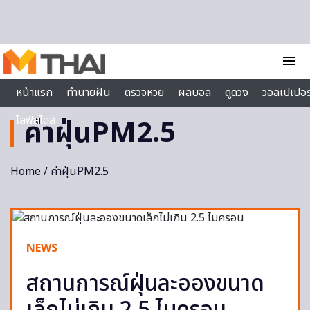
Skip to content
menu
หน้าแรก
ทำนายฝัน
ตรวจหวย
ผลบอล
ดูดวง
วอลเปเปอร
ไลฟ์สไตล์
ค่าฝุ่นPM2.5
Home
/ ค่าฝุ่นPM2.5
NEWS
สถานการณ์ฝุ่นละอองขนาด