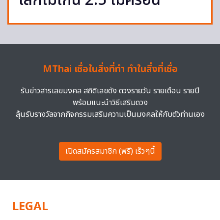
เล็กไม่เกิน 2.5 ไมครอน
MThai เชื่อในสิ่งที่ทำ ทำในสิ่งที่เชื่อ
รับข่าวสารเลขมงคล สถิติเลขดัง ดวงรายวัน รายเดือน รายปี
พร้อมแนะนำวิธีเสริมดวง
ลุ้นรับรางวัลจากกิจกรรมเสริมความเป็นมงคลให้กับตัวท่านเอง
เปิดสมัครสมาชิก (ฟรี) เร็วๆนี้
LEGAL