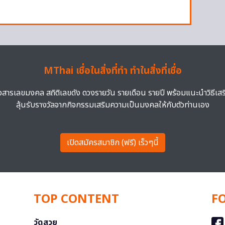
MThai เชื่อในสิ่งที่ทำ ทำในสิ่งที่เชื่อ
าวสารเลขมงคล สถิติเลขดัง ดวงรายวัน รายเดือน รายปี พร้อมแนะนำวิธีเส
ลุ้นรับรางวัลจากกิจกรรมเสริมความเป็นมงคลให้กับตัวท่านเอง
เปิดสมัครสมาชิก (ฟรี) เร็วๆนี้
TOP CONTENT
F
วัดสวย