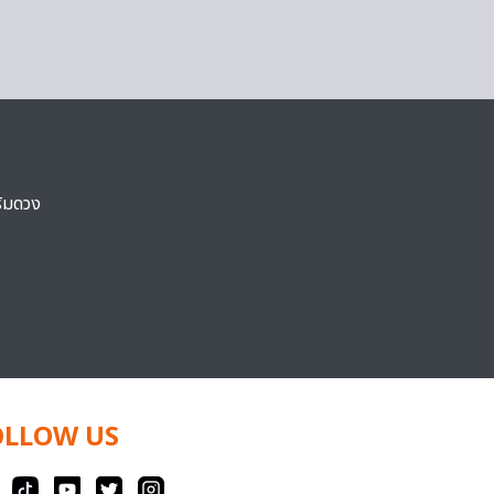
ริมดวง
OLLOW US